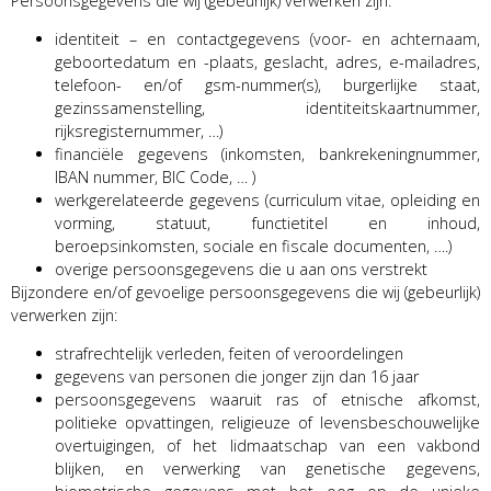
Persoonsgegevens die wij (gebeurlijk) verwerken zijn:
identiteit – en contactgegevens (voor- en achternaam,
geboortedatum en -plaats, geslacht, adres, e-mailadres,
telefoon- en/of gsm-nummer(s), burgerlijke staat,
gezinssamenstelling, identiteitskaartnummer,
rijksregisternummer, …)
financiële gegevens (inkomsten, bankrekeningnummer,
IBAN nummer, BIC Code, … )
werkgerelateerde gegevens (curriculum vitae, opleiding en
vorming, statuut, functietitel en inhoud,
beroepsinkomsten, sociale en fiscale documenten, ….)
overige persoonsgegevens die u aan ons verstrekt
Bijzondere en/of gevoelige persoonsgegevens die wij (gebeurlijk)
verwerken zijn:
strafrechtelijk verleden, feiten of veroordelingen
gegevens van personen die jonger zijn dan 16 jaar
persoonsgegevens waaruit ras of etnische afkomst,
politieke opvattingen, religieuze of levensbeschouwelijke
overtuigingen, of het lidmaatschap van een vakbond
blijken, en verwerking van genetische gegevens,